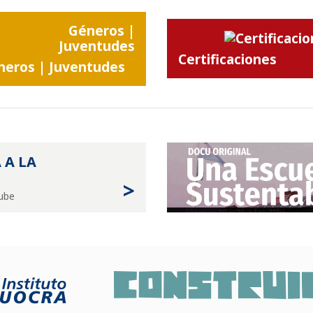
Certificaciones
neros | Juventudes
 A LA
>
Tube