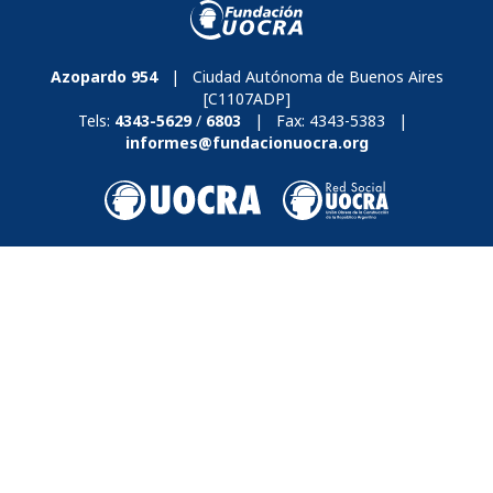
Azopardo 954
| Ciudad Autónoma de Buenos Aires
[C1107ADP]
Tels:
4343-5629
/
6803
| Fax:
4343-5383
|
informes@fundacionuocra.org