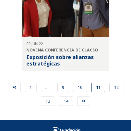
09-JUN-22
NOVENA CONFERENCIA DE CLACSO
Exposición sobre alianzas
estratégicas
1
…
9
10
11
12
13
14