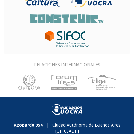
RELACIONES INTERNACIONALES
Azopardo 954
| Ciudad Autónoma de Buenos Aires
[C1107ADP]