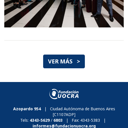
VER MÁS >
Azopardo 954
| Ciudad Autónoma de Buenos Aires
[C1107ADP]
Tels:
4343-5629
/
6803
| Fax:
4343-5383
|
informes@fundacionuocra.org