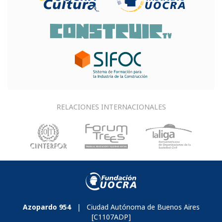
RELACIONES INTERNACIONALES
Azopardo 954
| Ciudad Autónoma de Buenos Aires
[C1107ADP]