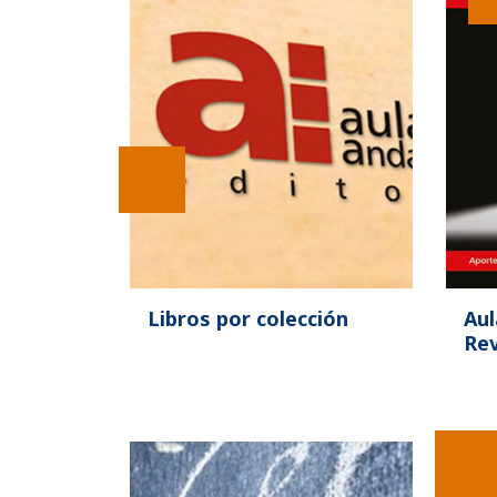
Libros por colección
Aul
Rev