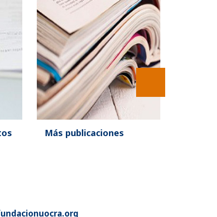
tos
Más publicaciones
fundacionuocra.org