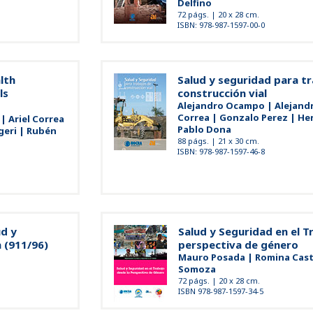
Delfino
72 págs. | 20 x 28 cm.
ISBN: 978-987-1597-00-0
lth
Salud y seguridad para t
ls
construcción vial
Alejandro Ocampo | Alejandro
Correa | Gonzalo Perez | He
| Ariel Correa
Pablo Dona
geri | Rubén
88 págs. | 21 x 30 cm.
ISBN: 978-987-1597-46-8
d y
Salud y Seguridad en el T
 (911/96)
perspectiva de género
Mauro Posada | Romina Cast
Somoza
72 págs. | 20 x 28 cm.
ISBN 978-987-1597-34-5