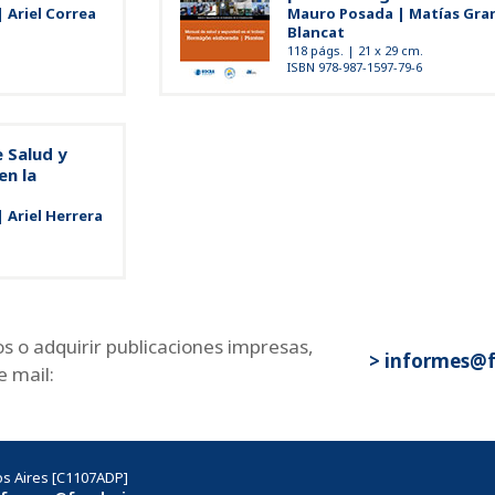
 Ariel Correa
Mauro Posada | Matías Gran
Blancat
118 págs. | 21 x 29 cm.
ISBN 978-987-1597-79-6
 Salud y
en la
 Ariel Herrera
os o adquirir publicaciones impresas,
> informes@
e mail:
 Aires [C1107ADP]