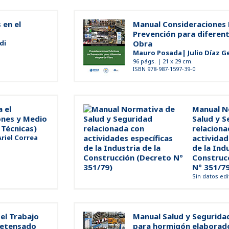
 en el
Manual Consideraciones 
Prevención para diferen
di
Obra
Mauro Posada| Julio Díaz G
96 págs. | 21 x 29 cm.
ISBN 978-987-1597-39-0
 el
Manual N
ones y Medio
Salud y S
 Técnicas)
relaciona
riel Correa
actividad
de la Indu
Construc
Nº 351/7
Sin datos edi
el Trabajo
Manual Salud y Seguridad
retensado
para hormigón elaborado