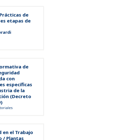
Prácticas de
tes etapas de
erardi
ormativa de
eguridad
da con
es específicas
stria de la
ción (Decreto
9)
toriales
 en el Trabajo
 / Plantas