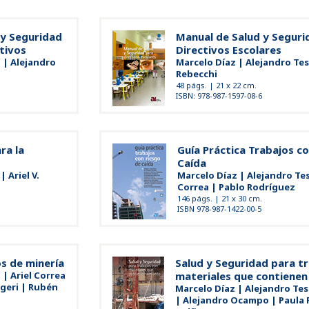
 y Seguridad
Manual de Salud y Seguri
tivos
Directivos Escolares
 | Alejandro
Marcelo Díaz | Alejandro Te
Rebecchi
48 págs. | 21 x 22 cm.
ISBN: 978-987-1597-08-6
ra la
Guía Práctica Trabajos c
Caída
 Ariel V.
Marcelo Díaz | Alejandro Teso
Correa | Pablo Rodríguez
146 págs. | 21 x 30 cm.
ISBN 978-987-1422-00-5
os de minería
Salud y Seguridad para t
 | Ariel Correa
materiales que contiene
geri | Rubén
Marcelo Díaz | Alejandro Tes
| Alejandro Ocampo | Paula 