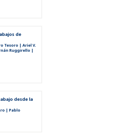
rabajos de
 Tesoro | Ariel V.
rnán Ruggirello |
rabajo desde la
ro | Pablo