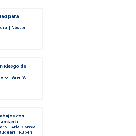
dad para
soro | Néstor
on Riesgo de
ro | Ariel V.
rabajos con
n amianto
oro | Ariel Correa
Ruggeri | Rubén