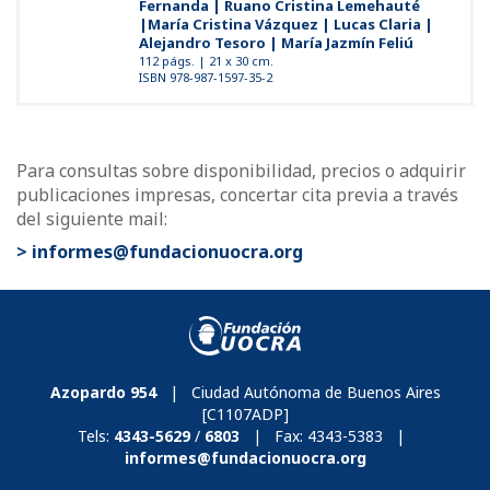
Fernanda | Ruano Cristina Lemehauté
|María Cristina Vázquez | Lucas Claria |
Alejandro Tesoro | María Jazmín Feliú
112 págs. | 21 x 30 cm.
ISBN 978-987-1597-35-2
Para consultas sobre disponibilidad, precios o adquirir
publicaciones impresas, concertar cita previa a través
del siguiente mail:
> informes@fundacionuocra.org
Azopardo 954
| Ciudad Autónoma de Buenos Aires
[C1107ADP]
Tels:
4343-5629
/
6803
| Fax:
4343-5383
|
informes@fundacionuocra.org