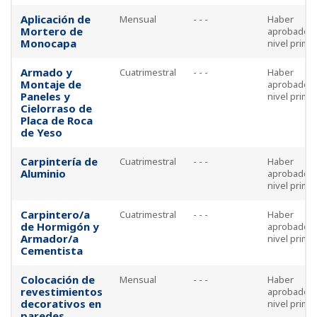
Aplicación de
Mensual
- - -
Haber
Mortero de
aprobado e
Monocapa
nivel prima
Armado y
Cuatrimestral
- - -
Haber
Montaje de
aprobado e
Paneles y
nivel prima
Cielorraso de
Placa de Roca
de Yeso
Carpintería de
Cuatrimestral
- - -
Haber
Aluminio
aprobado e
nivel prima
Carpintero/a
Cuatrimestral
- - -
Haber
de Hormigón y
aprobado e
Armador/a
nivel prima
Cementista
Colocación de
Mensual
- - -
Haber
revestimientos
aprobado e
decorativos en
nivel prima
paredes