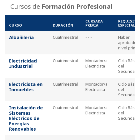
Cursos de
Formación Profesional
CURSADA
REQUISITO
CURSO
DURACIÓN
PREVIA
ESPECIALES
Albañilería
Cuatrimestral
- - -
Haber
aprobado e
nivel prima
Electricidad
Cuatrimestral
Montador/a
Ciclo Básico
Industrial
Electricista
del
Secundario
Electricista en
Cuatrimestral
Montador/a
Ciclo Básico
Inmuebles
Electricista
del
Secundario
Instalación de
Cuatrimestral
Montador/a
Ciclo Básico
Sistemas
Electricista
del
Eléctricos de
Secundario
Energías
Renovables