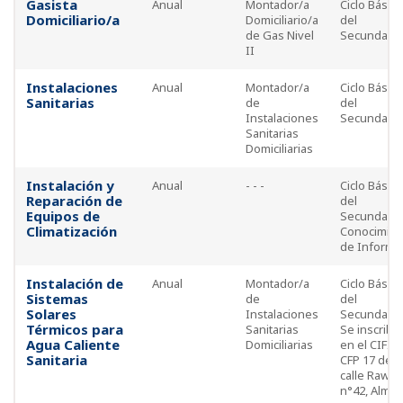
Gasista
Anual
Montador/a
Ciclo Básico
Domiciliario/a
Domiciliario/a
del
de Gas Nivel
Secundario
II
Instalaciones
Anual
Montador/a
Ciclo Básico
Sanitarias
de
del
Instalaciones
Secundario
Sanitarias
Domiciliarias
Instalación y
Anual
- - -
Ciclo Básico
Reparación de
del
Equipos de
Secundario
Climatización
Conocimien
de Informát
Instalación de
Anual
Montador/a
Ciclo Básico
Sistemas
de
del
Solares
Instalaciones
Secundario
Térmicos para
Sanitarias
Se inscribe
Agua Caliente
Domiciliarias
en el CIFIC-
Sanitaria
CFP 17 de l
calle Raws
n°42, Alma