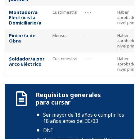
Montador/a
Cuatrimestral
- - -
Haber
Electricista
aprobado e
Domiciliario/a
nivel prima
Pintor/a de
Mensual
- - -
Haber
Obra
aprobado e
nivel prima
Soldador/a por
Cuatrimestral
- - -
Haber
Arco Eléctrico
aprobado e
nivel prima
Requisitos generales
para cursar
Ser mayor de 18 años o cumplir los
18 años antes del 30/03
DNI