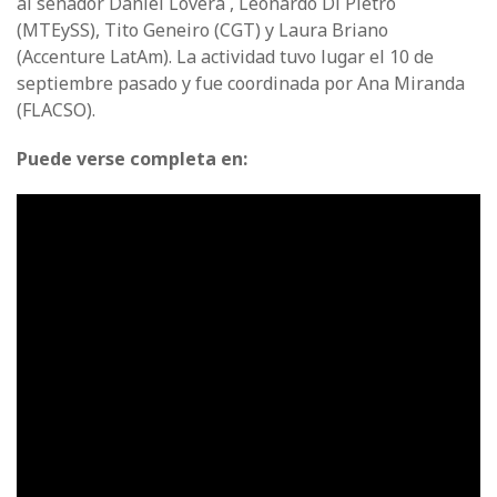
al senador Daniel Lovera , Leonardo Di Pietro
(MTEySS), Tito Geneiro (CGT) y Laura Briano
(Accenture LatAm). La actividad tuvo lugar el 10 de
septiembre pasado y fue coordinada por Ana Miranda
(FLACSO).
Puede verse completa en: