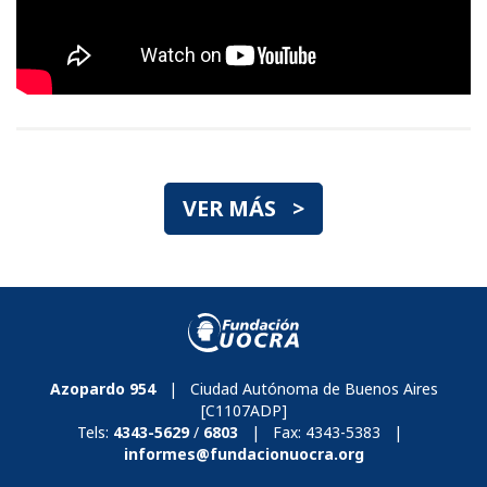
VER MÁS >
Azopardo 954
| Ciudad Autónoma de Buenos Aires
[C1107ADP]
Tels:
4343-5629
/
6803
| Fax:
4343-5383
|
informes@fundacionuocra.org