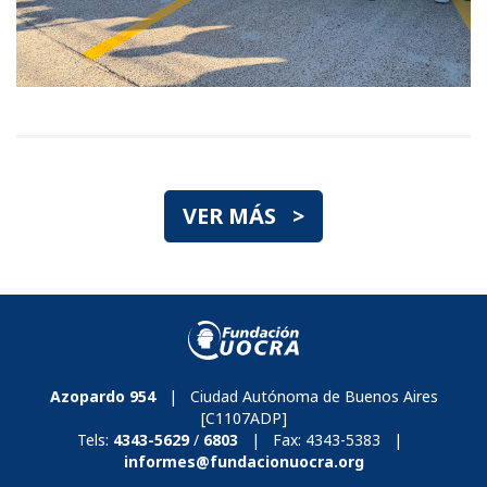
VER MÁS >
Azopardo 954
| Ciudad Autónoma de Buenos Aires
[C1107ADP]
Tels:
4343-5629
/
6803
| Fax:
4343-5383
|
informes@fundacionuocra.org