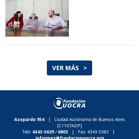
VER MÁS >
Azopardo 954
| Ciudad Autónoma de Buenos Aires
[C1107ADP]
Tels:
4343-5629
/
6803
| Fax:
4343-5383
|
informes@fundacionuocra.org