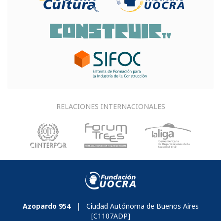
RELACIONES INTERNACIONALES
Azopardo 954
| Ciudad Autónoma de Buenos Aires
[C1107ADP]